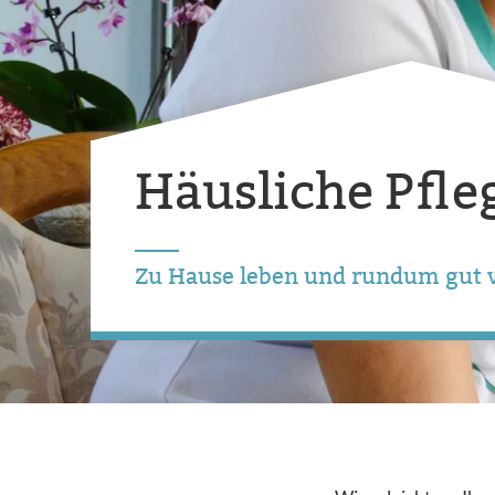
Häusliche Pﬂe
Zu Hause leben und rundum gut v